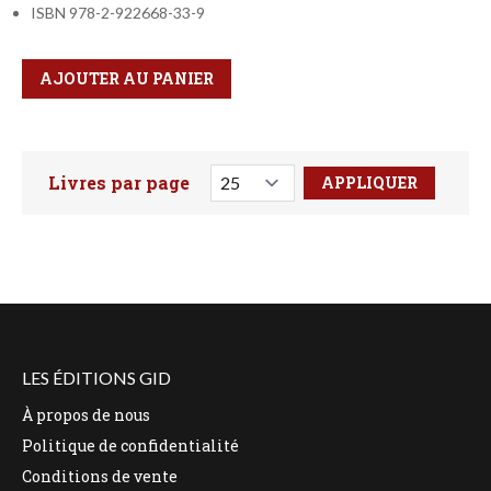
ISBN 978-2-922668-33-9
Qté
Format
AJOUTER AU PANIER
Livres par page
Faites votre recherche ici
LES ÉDITIONS GID
À propos de nous
Politique de confidentialité
Conditions de vente