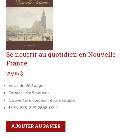
Se nourrir au quotidien en Nouvelle-
France
29,95 $
Essai de 368 pages
Format : 6 x 9 pouces
Couverture couleur, reliure souple
ISBN 978-2-922668-09-4
Qté
Format
AJOUTER AU PANIER