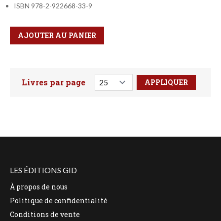
ISBN 978-2-922668-33-9
Qté
Format
AJOUTER AU PANIER
Livres par page
Faites votre recherche ici
LES ÉDITIONS GID
À propos de nous
Politique de confidentialité
Conditions de vente