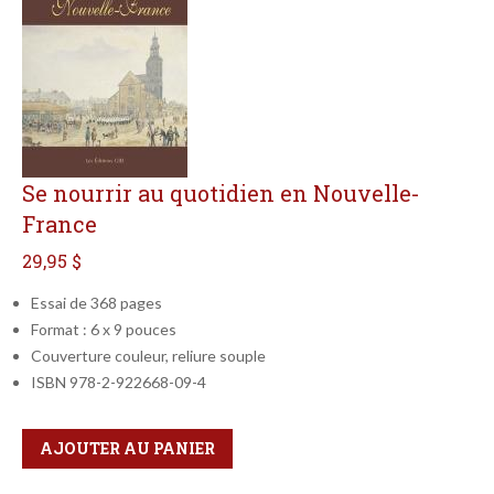
Se nourrir au quotidien en Nouvelle-
France
29,95 $
Essai de 368 pages
Format : 6 x 9 pouces
Couverture couleur, reliure souple
ISBN 978-2-922668-09-4
Qté
Format
AJOUTER AU PANIER