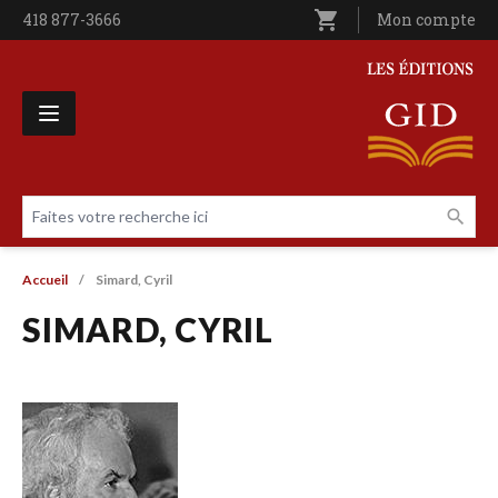
Aller au contenu principal
shopping_cart
Téléphone
418 877-3666
Utilisateur entê
Mon compte
Les Éditions GID
Faites votre recherche ici
Livres par page
Fil d'Ariane
Accueil
Simard, Cyril
SIMARD, CYRIL