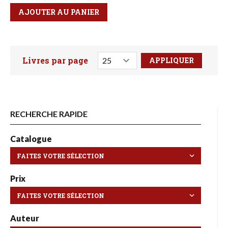
Qté
Format
AJOUTER AU PANIER
Livres par page
Faites votre recherche ici
RECHERCHE RAPIDE
Catalogue
Prix
Auteur