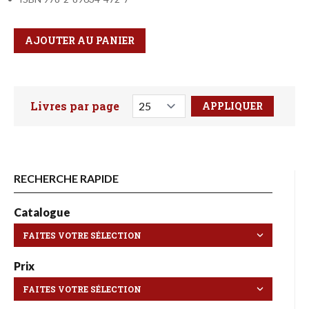
Qté
Format
AJOUTER AU PANIER
Livres par page
Faites votre recherche ici
RECHERCHE RAPIDE
Catalogue
Prix