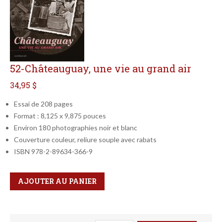
52-Châteauguay, une vie au grand air
34,95 $
Essai de 208 pages
Format : 8,125 x 9,875 pouces
Environ 180 photographies noir et blanc
Couverture couleur, reliure souple avec rabats
ISBN 978-2-89634-366-9
Qté
Format
AJOUTER AU PANIER