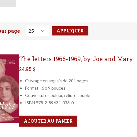
par page
votre recherche ici
The letters 1966-1969, by Joe and Mary
24,95 $
Ouvrage en anglais de 204 pages
Format : 6 x 9 pouces
Couverture couleur, reliure souple
ISBN 978-2-89634-033-0
Qté
Format
AJOUTER AU PANIER