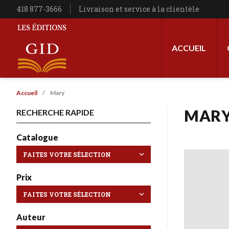
Aller au contenu principal
Téléphone
418 877-3666
Livraison et service à la clientèle
Navigation princip
ACCUEIL
Les Éditions GID
Fil d'Ariane
Accueil
Mary
MAR
RECHERCHE RAPIDE
Catalogue
Prix
Auteur