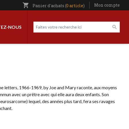
shopping_cart
Utilisateur entête
Mon compte
Panier d'achats (
0 article
)
Livres par page
Faites votre recherche ici
EZ-NOUS
The letters, 1966-1969, by Joe and Mary raconte, aux moyens
commun avec un prêtre avec qui elle aura deux enfants. Son
neuro­sarcome) lequel, des années plus tard, fera ses ravages
uchant.