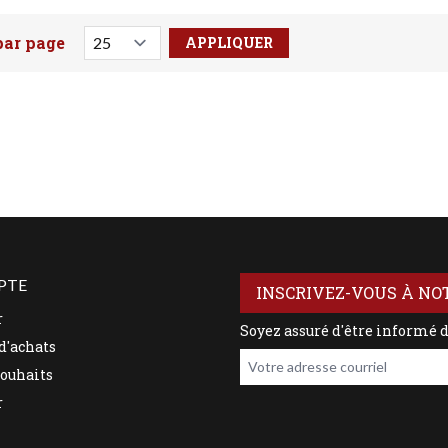
par page
votre recherche ici
PTE
INSCRIVEZ-VOUS À NO
r
Soyez assuré d'être informé 
d'achats
Votre adresse courriel
souhaits
r