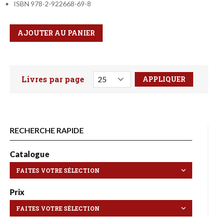
ISBN 978-2-922668-69-8
Qté
Format
AJOUTER AU PANIER
Livres par page
Faites votre recherche ici
RECHERCHE RAPIDE
Catalogue
Prix