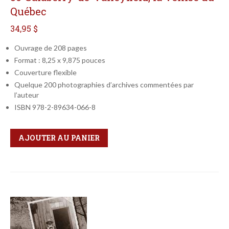
Québec
34,95 $
Ouvrage de 208 pages
Format : 8,25 x 9,875 pouces
Couverture flexible
Quelque 200 photographies d’archives commentées par
l’auteur
ISBN 978-2-89634-066-8
Qté
Format
AJOUTER AU PANIER