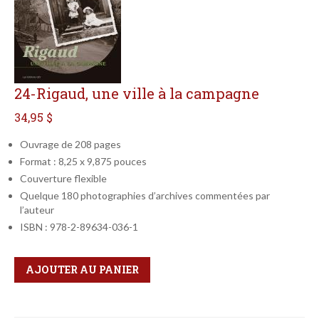
24-Rigaud, une ville à la campagne
34,95 $
Ouvrage de 208 pages
Format : 8,25 x 9,875 pouces
Couverture flexible
Quelque 180 photographies d’archives commentées par
l’auteur
ISBN : 978-2-89634-036-1
Qté
Format
AJOUTER AU PANIER