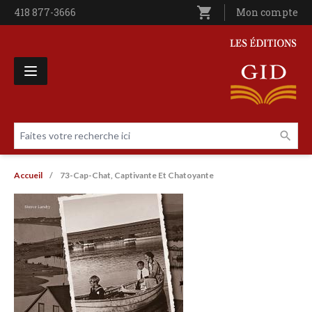
Aller au contenu principal
shopping_cart
Téléphone
418 877-3666
Utilisateur entê
Mon compte
Les Éditions GID
Faites votre recherche ici
Livres par page
Fil d'Ariane
Accueil
73-Cap-Chat, Captivante Et Chatoyante