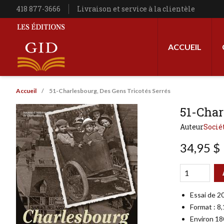
Aller au contenu principal
Téléphone
418 877-3666
Livraison et service à la clientèle
Navigation princip
ACCUEIL
Les Éditions GID
Fil d'Ariane
Accueil
51-Charlesbourg, Des Gens Tricotés Serrés
51-Char
Auteur
Socié
34,95 $
Qté
Format
Essai de 2
Format : 8
Environ 18