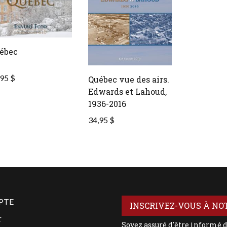
ébec
95 $
Québec vue des airs.
Edwards et Lahoud,
1936-2016
34,95 $
PTE
INSCRIVEZ-VOUS À NO
r
Soyez assuré d'être informé 