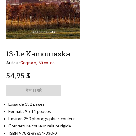
13-Le Kamouraska
Auteur
Gagnon, Nicolas
54,95 $
Qté
Format
ÉPUISÉ
Essai de 192 pages
Format : 9 x 11 pouces
Environ 250 photographies couleur
Couverture couleur, reliure rigide
ISBN 978-2-89634-330-0