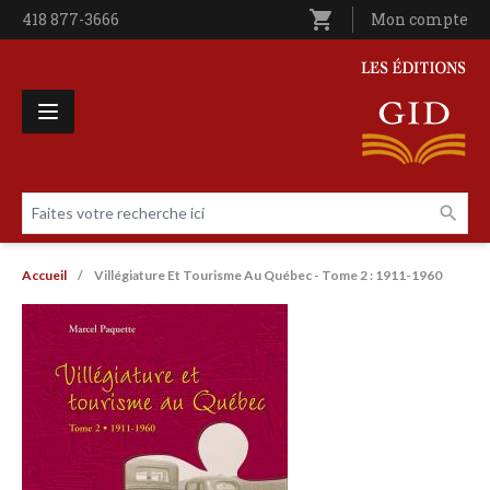
Aller au contenu principal
shopping_cart
Téléphone
418 877-3666
Utilisateur entê
Mon compte
Les Éditions GID
Faites votre recherche ici
Livres par page
Fil d'Ariane
Accueil
Villégiature Et Tourisme Au Québec - Tome 2 : 1911-1960