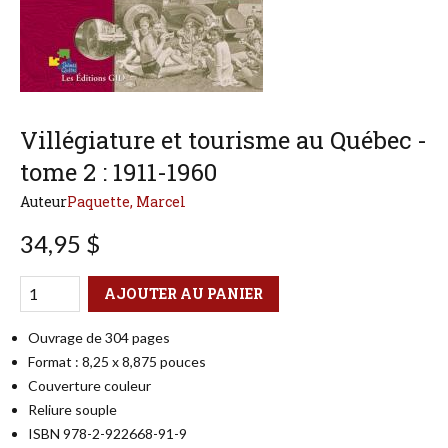
Villégiature et tourisme au Québec -
tome 2 : 1911-1960
Auteur
Paquette, Marcel
34,95 $
Qté
Format
AJOUTER AU PANIER
Ouvrage de 304 pages
Format : 8,25 x 8,875 pouces
Couverture couleur
Reliure souple
ISBN 978-2-922668-91-9