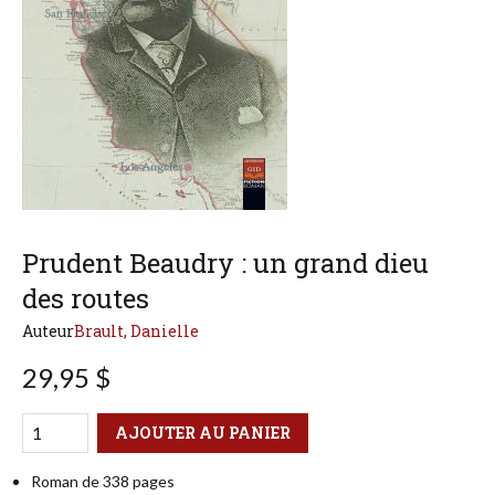
Prudent Beaudry : un grand dieu
des routes
Auteur
Brault, Danielle
29,95 $
Qté
Format
AJOUTER AU PANIER
Roman de 338 pages