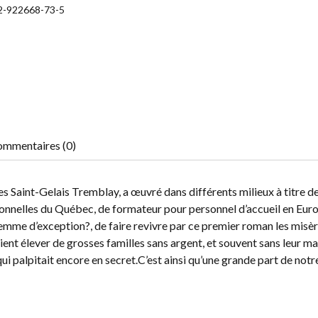
2-922668-73-5
mmentaires (0)
es Saint-Gelais Tremblay, a œuvré dans différents milieux à titre d
tionnelles du Québec, de formateur pour personnel d’accueil en Euro
e femme d’exception?, de faire revivre par ce premier roman les misè
t élever de grosses familles sans argent, et souvent sans leur mar
i palpitait encore en secret.C’est ainsi qu’une grande part de notre