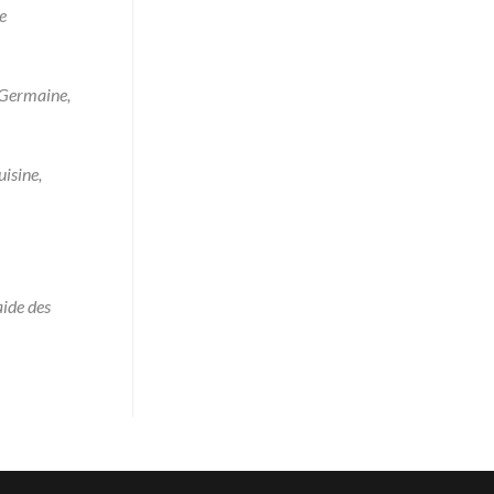
e
, Germaine,
uisine,
aide des