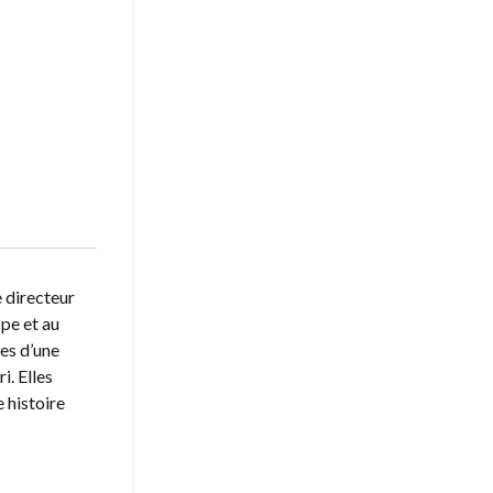
e directeur
pe et au
res d’une
i. Elles
 histoire