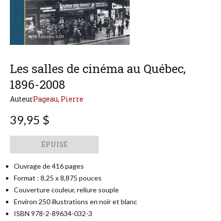
Les salles de cinéma au Québec,
1896-2008
Auteur
Pageau, Pierre
39,95 $
Qté
Format
ÉPUISÉ
Ouvrage de 416 pages
Format : 8,25 x 8,875 pouces
Couverture couleur, reliure souple
Environ 250 illustrations en noir et blanc
ISBN 978-2-89634-032-3