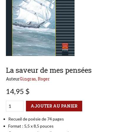
La saveur de mes pensées
Auteur
Gingras, Roger
14,95 $
Qté
Format
AJOUTER AU PANIER
Recueil de poésie de 74 pages
Format : 5,5 x 8,5 pouces