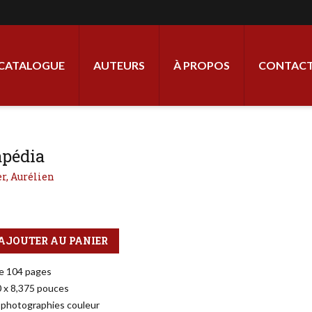
ale
CATALOGUE
AUTEURS
À PROPOS
CONTACT
apédia
er, Aurélien
AJOUTER AU PANIER
e 104 pages
0 x 8,375 pouces
 photographies couleur