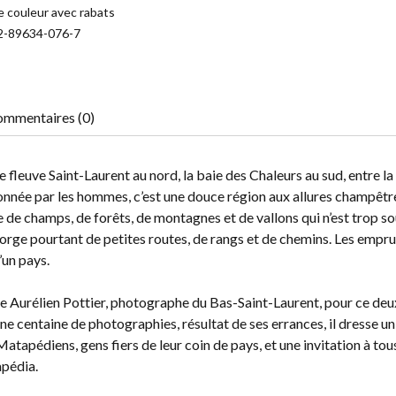
 couleur avec rabats
2-89634-076-7
mmentaires (0)
e fleuve Saint-Laurent au nord, la baie des Chaleurs au sud, entre la
çonnée par les hommes, c’est une douce région aux allures champêtr
e de champs, de forêts, de montagnes et de vallons qui n’est trop s
orge pourtant de petites routes, de rangs et de chemins. Les empr
’un pays.
ptée Aurélien Pottier, photographe du Bas-Saint-Laurent, pour ce de
e centaine de photographies, résultat de ses errances, il dresse un
atapédiens, gens fiers de leur coin de pays, et une invitation à tou
apédia.