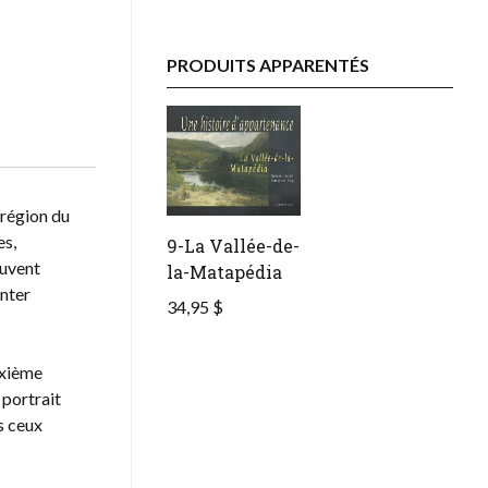
PRODUITS APPARENTÉS
 région du
es,
9-La Vallée-de-
ouvent
la-Matapédia
unter
34,95 $
uxième
 portrait
s ceux