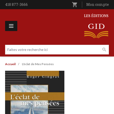
Aller au contenu principal
shopping_cart
Téléphone
418 877-3666
Utilisateur entê
Mon compte
Les Éditions GID
Faites votre recherche ici
Livres par page
Fil d'Ariane
Accueil
L'éclat de Mes Pensées