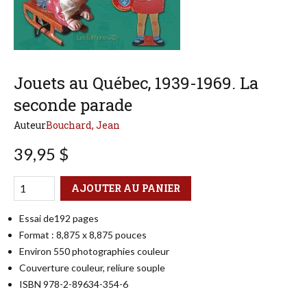
Jouets au Québec, 1939-1969. La
seconde parade
Auteur
Bouchard, Jean
39,95 $
Qté
Format
AJOUTER AU PANIER
Essai de192 pages
Format : 8,875 x 8,875 pouces
Environ 550 photographies couleur
Couverture couleur, reliure souple
ISBN 978-2-89634-354-6