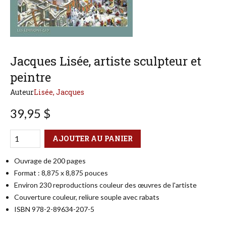
Jacques Lisée, artiste sculpteur et
peintre
Auteur
Lisée, Jacques
39,95 $
Qté
Format
AJOUTER AU PANIER
Ouvrage de 200 pages
Format : 8,875 x 8,875 pouces
Environ 230 reproductions couleur des œuvres de l'artiste
Couverture couleur, reliure souple avec rabats
ISBN 978-2-89634-207-5