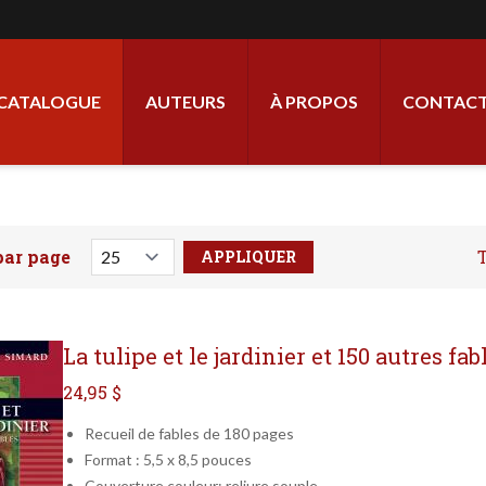
ale
CATALOGUE
AUTEURS
À PROPOS
CONTACT
par page
T
votre recherche ici
La tulipe et le jardinier et 150 autres fab
24,95 $
Recueil de fables de 180 pages
Format : 5,5 x 8,5 pouces
Couverture couleur; reliure souple