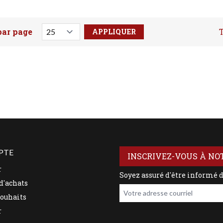
par page
T
votre recherche ici
PTE
INSCRIVEZ-VOUS À NO
r
Soyez assuré d'être informé 
d'achats
Votre adresse courriel
souhaits
r