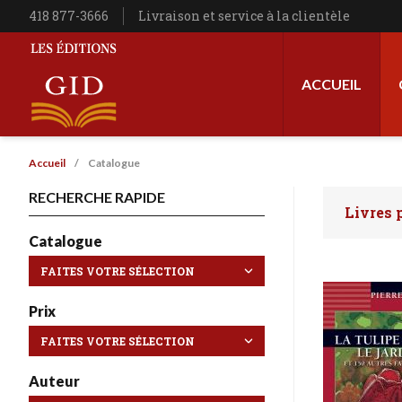
Aller au contenu principal
Téléphone
418 877-3666
Livraison et service à la clientèle
Navigation princip
ACCUEIL
Les Éditions GID
Fil d'Ariane
Accueil
Catalogue
RECHERCHE RAPIDE
Livres 
Faites 
Catalogue
Prix
Auteur