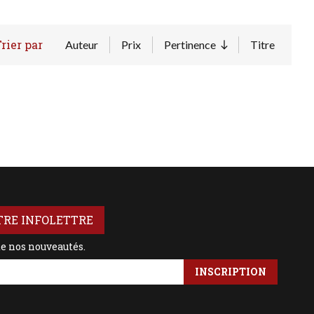
rier par
Auteur
Prix
Pertinence
Titre
Trier par ordre croi
TRE INFOLETTRE
de nos nouveautés.