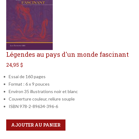
Légendes au pays d'un monde fascinant
24,95 $
Essai de 160 pages
Format : 6 x 9 pouces
Environ 35 illustrations noir et blanc
Couverture couleur, reliure souple
ISBN 978-2-89634-396-6
Qté
Format
AJOUTER AU PANIER