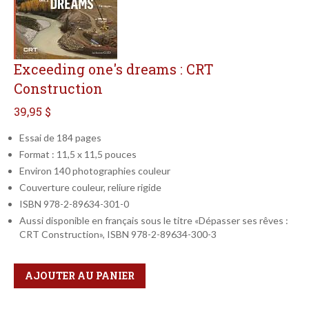
Exceeding one's dreams : CRT
Construction
39,95 $
Essai de 184 pages
Format : 11,5 x 11,5 pouces
Environ 140 photographies couleur
Couverture couleur, reliure rigide
ISBN 978-2-89634-301-0
Aussi disponible en français sous le titre «Dépasser ses rêves :
CRT Construction», ISBN 978-2-89634-300-3
Qté
Format
AJOUTER AU PANIER