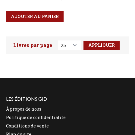
Qté
Format
AJOUTER AU PANIER
Livres par page
Faites votre recherche ici
LES ÉDITIONS GID
À propos de nous
Politique de confidentialité
Conditions de vente
Plan du site