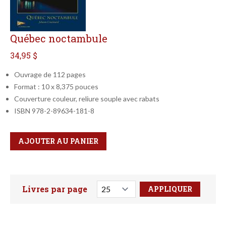
Québec noctambule
34,95 $
Ouvrage de 112 pages
Format : 10 x 8,375 pouces
Couverture couleur, reliure souple avec rabats
ISBN 978-2-89634-181-8
Qté
Format
AJOUTER AU PANIER
Livres par page
Faites votre recherche ici