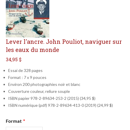
Lever l'ancre. John Pouliot, naviguer sur
les eaux du monde
34,95 $
Essai de 328 pages
Format : 7 x 9 pouces
Environ 200 photographies noir et blanc
Couverture couleur, reliure souple
ISBN papier 978-2-89634-253-2 (2015) (34,95 $)
ISBN numérique (pdf) 978-2-89634-413-0 (2019) (24,99 $)
Qté
Format