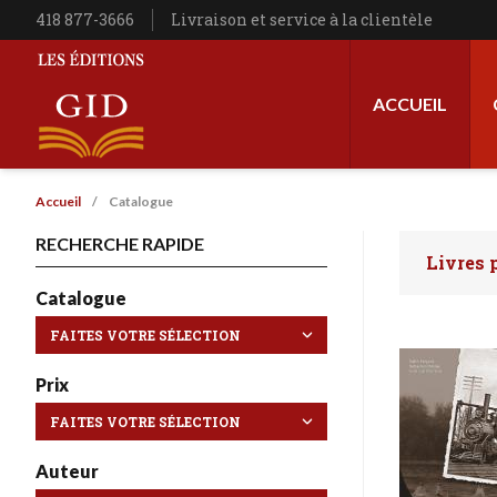
Aller au contenu principal
Téléphone
418 877-3666
Livraison et service à la clientèle
Navigation princip
ACCUEIL
Les Éditions GID
Fil d'Ariane
Accueil
Catalogue
RECHERCHE RAPIDE
Livres 
Faites 
Catalogue
Prix
Auteur