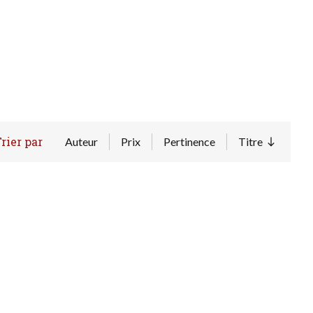
rier par
Auteur
Prix
Pertinence
Titre
Trier par 