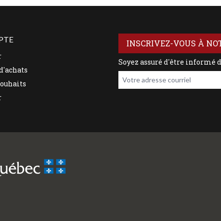
PTE
INSCRIVEZ-VOUS À NO
r
Soyez assuré d'être informé 
d'achats
Votre adresse courriel
souhaits
r