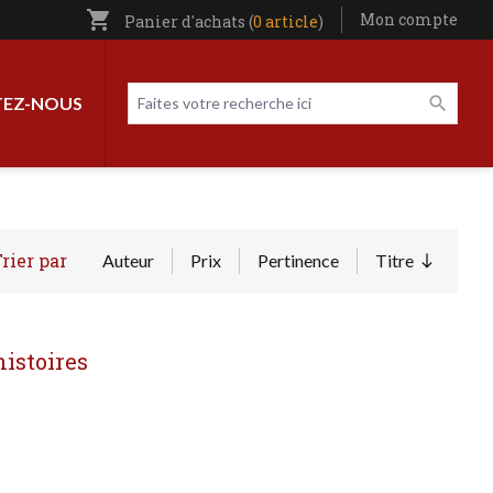
shopping_cart
Utilisateur entête
Mon compte
Panier d'achats (
0 article
)
Livres par page
Faites votre recherche ici
EZ-NOUS
rier par
Auteur
Prix
Pertinence
Titre
Trier par 
histoires