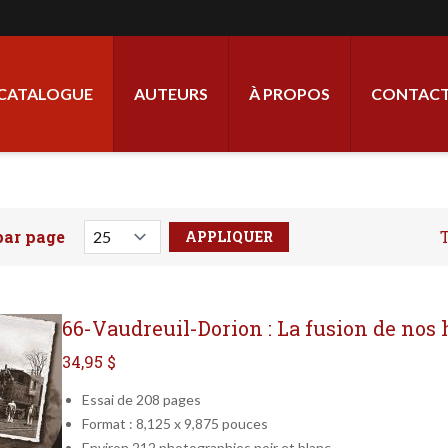
ale
CATALOGUE
AUTEURS
À PROPOS
CONTACT
par page
T
votre recherche ici
66-Vaudreuil-Dorion : La fusion de nos 
34,95 $
Essai de 208 pages
Format : 8,125 x 9,875 pouces
Environ 212 photographies noir et blanc