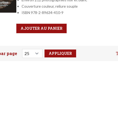
Couverture couleur, reliure souple
ISBN 978-2-89634-410-9
Qté
Format
AJOUTER AU PANIER
par page
T
votre recherche ici