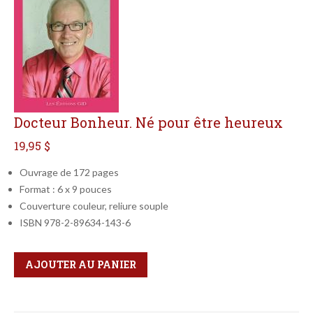
Docteur Bonheur. Né pour être heureux
19,95 $
Ouvrage de 172 pages
Format : 6 x 9 pouces
Couverture couleur, reliure souple
ISBN 978-2-89634-143-6
Qté
Format
AJOUTER AU PANIER