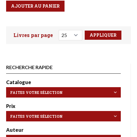
Qté
Format
AJOUTER AU PANIER
Livres par page
Faites votre recherche ici
RECHERCHE RAPIDE
Catalogue
Prix
Auteur