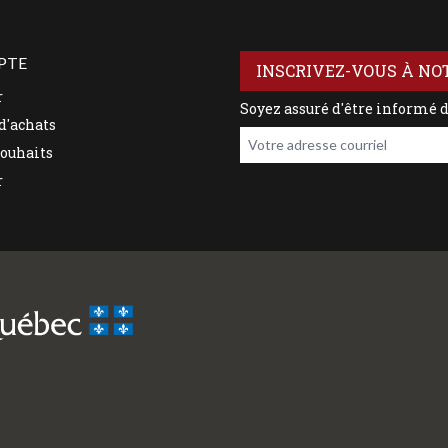
PTE
INSCRIVEZ-VOUS À NO
r
Soyez assuré d'être informé 
d'achats
Votre adresse courriel
souhaits
r