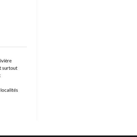
ivière
t surtout
x
 localités