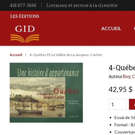
Aller au contenu principal
Téléphone
418 877-3666
Livraison et service à la clientèle
Navigation princip
ACCUEIL
Les Éditions GID
Fil d'Ariane
Accueil
4-Québec Et La Vallée de La Jacques-Cartier
4-Québe
Auteur
Roy, 
42,95 $
Qté
Format
Essai de 5
Format : 8
Couverture