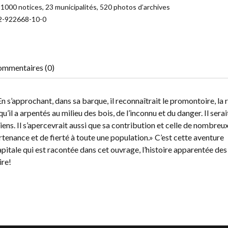
000 notices, 23 municipalités, 520 photos d’archives
2-922668-10-0
mmentaires (0)
En s’approchant, dans sa barque, il reconnaîtrait le promontoire, la r
u’il a arpentés au milieu des bois, de l’inconnu et du danger. Il serai
ens. Il s’apercevrait aussi que sa contribution et celle de nombreu
rtenance et de fierté à toute une population.» C’est cette aventure
capitale qui est racontée dans cet ouvrage, l’histoire apparentée des
ire!