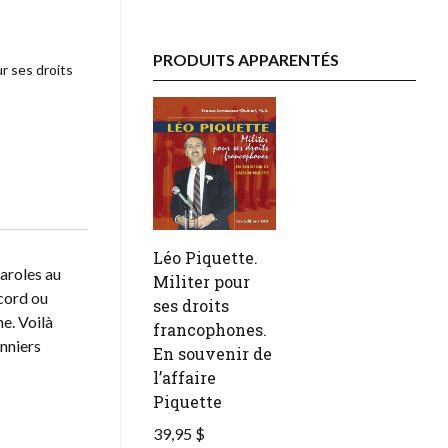
PRODUITS APPARENTÉS
r ses droits
Léo Piquette.
paroles au
Militer pour
ccord ou
ses droits
e. Voilà
francophones.
onniers
En souvenir de
l’affaire
Piquette
39,95 $