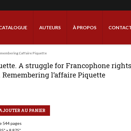
ale
CATALOGUE
AUTEURS
À PROPOS
CONTACT
emembering L’affaire Piquette
uette. A struggle for Francophone rights
. Remembering l’affaire Piquette
AJOUTER AU PANIER
e 544 pages
25" x 8,875"