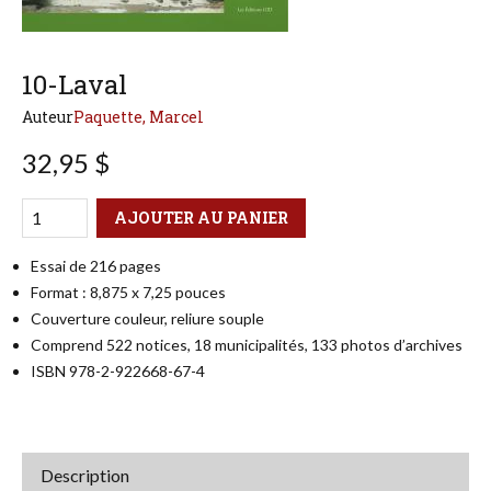
10-Laval
Auteur
Paquette, Marcel
32,95 $
Qté
Format
AJOUTER AU PANIER
Essai de 216 pages
Format : 8,875 x 7,25 pouces
Couverture couleur, reliure souple
Comprend 522 notices, 18 municipalités, 133 photos d’archives
ISBN 978-2-922668-67-4
Description