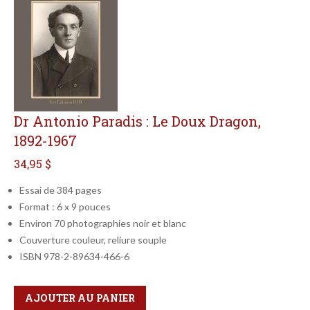
Dr Antonio Paradis : Le Doux Dragon,
1892-1967
34,95 $
Essai de 384 pages
Format : 6 x 9 pouces
Environ 70 photographies noir et blanc
Couverture couleur, reliure souple
ISBN 978-2-89634-466-6
Qté
Format
AJOUTER AU PANIER