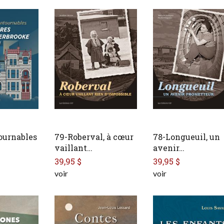
ournables
79-Roberval, à cœur
78-Longueuil, un
…
vaillant…
avenir…
39,95 $
39,95 $
voir
voir