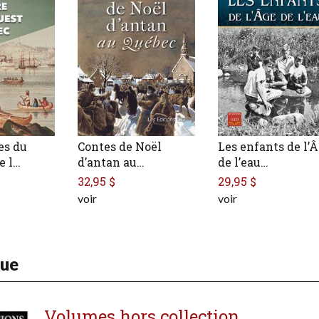
es du
Contes de Noël
Les enfants de l’
e l…
d’antan au…
de l’eau…
32,95 $
29,95 $
voir
voir
gue
Volumes hors collection