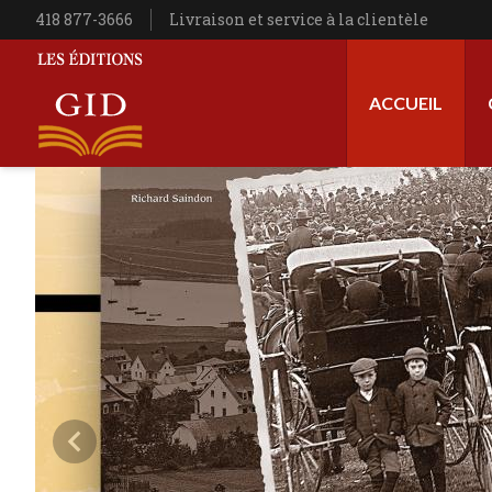
Aller au contenu principal
Téléphone
418 877-3666
Livraison et service à la clientèle
Navigation princip
ACCUEIL
Les Éditions GID