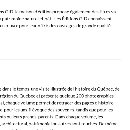
ns GID, la maison d’édition pro­pose également des titres va­
du patri­moine naturel et bâti. Les Éditions GID connais­sent
t en œuvre pour leur offrir des ou­vra­ges de grande qualité.
dans le temps, une visite illustrée de l’histoire du Québec, de
 région du Québec et présente quelque 200 photographies
i, chaque volume permet de retracer des pages d’histoire
c, pour les uns, il évoque des souvenirs, tandis que pour les
rents ou leurs grands-parents. Dans chaque volume, les
e, architectural, patrimonial ou autres sont touchés. De même,