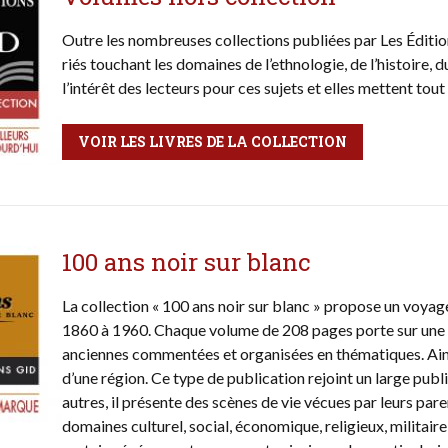
Outre les nombreuses col­lections publiées par Les Éditio
riés touchant les do­maines de l’ethnologie, de l’histoire, 
l’inté­rêt des lec­teurs pour ces sujets et elles mettent tou
VOIR LES LIVRES DE LA COLLECTION
100 ans noir sur blanc
La collection « 100 ans noir sur blanc » propose un voyage 
1860 à 1960. Chaque volume de 208 pages porte sur une
anciennes commentées et organisées en thématiques. Ains
d’une région. Ce type de publication rejoint un large publi
autres, il présente des scènes de vie vécues par leurs pa
domaines culturel, social, économique, religieux, militair