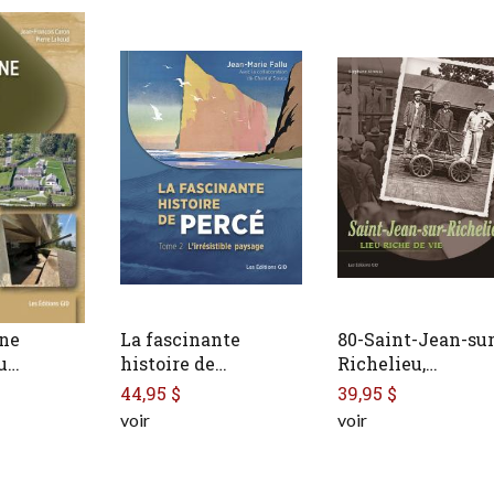
ine
La fascinante
80-Saint-Jean-sur
au…
histoire de…
Richelieu,…
44,95 $
39,95 $
voir
voir