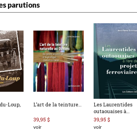
es parutions
-du-Loup,
L’art de la teinture…
Les Laurentides
outaouaises à…
39,95 $
39,95 $
voir
voir