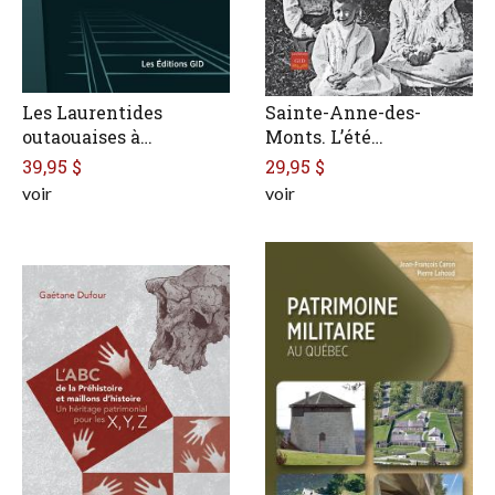
Les Laurentides
Sainte-Anne-des-
outaouaises à…
Monts. L’été…
39,95 $
29,95 $
voir
voir