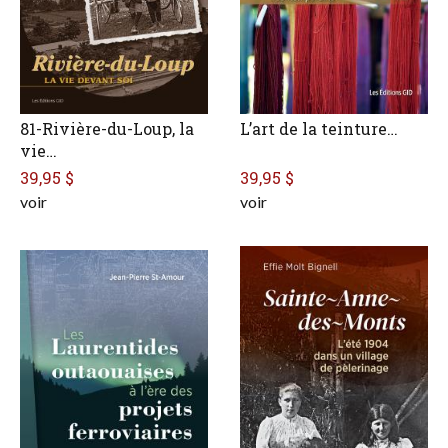
81-Rivière-du-Loup, la
L’art de la teinture…
vie…
39,95 $
39,95 $
voir
voir