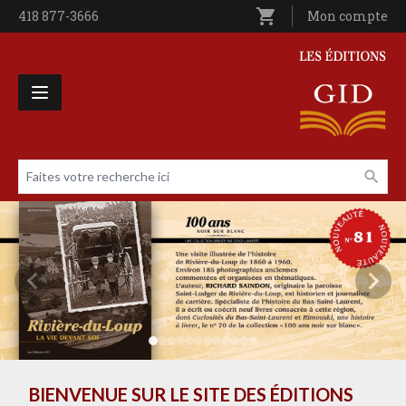
Aller au contenu principal
shopping_cart
Téléphone
418 877-3666
Utilisateur entê
Mon compte
Les Éditions GID
Faites votre recherche ici
Livres par page
BIENVENUE SUR LE SITE DES ÉDITIONS