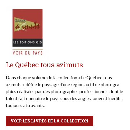
Le Québec tous azimuts
Dans chaque vo­lume de la collection « Le Québec tous
azimuts » défile le paysage d’une région au fil de photo­gra­
phies réalisées par des pho­to­graphes profes­sion­nels dont le
talent fait con­naître le pays sous des angles sou­vent inédits,
tou­jours attrayants.
VOIR LES LIVRES DE LA COLLECTION