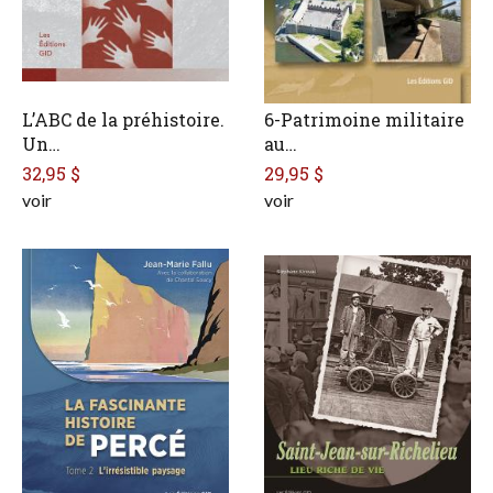
L’ABC de la préhistoire.
6-Patrimoine militaire
Un…
au…
32,95 $
29,95 $
voir
voir