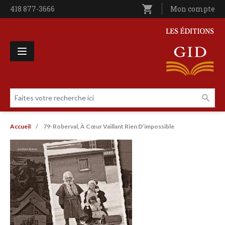
Aller au contenu principal
shopping_cart
Téléphone
418 877-3666
Utilisateur entê
Mon compte
Les Éditions GID
Faites votre recherche ici
Livres par page
Fil d'Ariane
Accueil
79-Roberval, À Cœur Vaillant Rien D’impossible