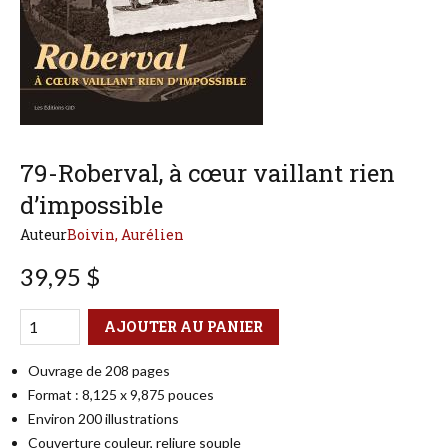
79-Roberval, à cœur vaillant rien
d’impossible
Auteur
Boivin, Aurélien
39,95 $
Qté
Format
AJOUTER AU PANIER
Ouvrage de 208 pages
Format : 8,125 x 9,875 pouces
Environ 200 illustrations
Couverture couleur, reliure souple